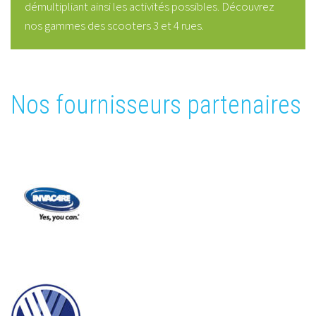
démultipliant ainsi les activités possibles. Découvrez
nos gammes des scooters 3 et 4 rues.
Nos fournisseurs partenaires