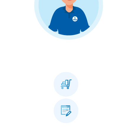



