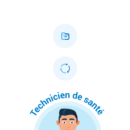



