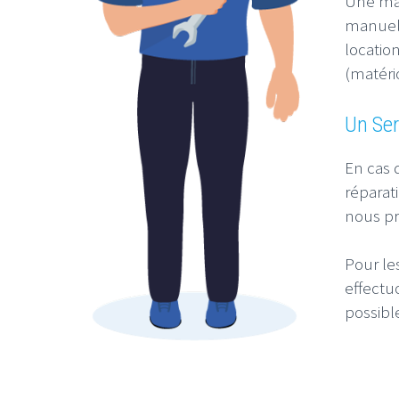
Une mai
manuels
locatio
(matério
Un Ser
En cas 
réparat
nous p
Pour le
effectu
possibl